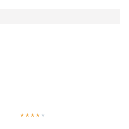
★
★
★
★
★