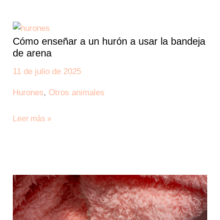
Cómo
enseñar
Cómo enseñar a un hurón a usar la bandeja
a
de arena
un
hurón
11 de julio de 2025
a
Hurones
,
Otros animales
usar
la
Leer más »
bandeja
de
arena
Vitaminas
para
Hurones:
Qué