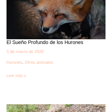
Hurones
El Sueño Profundo de los Hurones
5 de marzo de 2026
Hurones
,
Otros animales
Leer más »
¿Por
qué