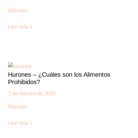
Diagnóstico,
Hurones
Tratamiento
y
Leer más »
Prevención
Hurones
–
Hurones – ¿Cuáles son los Alimentos
¿Cuáles
Prohibidos?
son
los
7 de febrero de 2025
Alimentos
Hurones
Prohibidos?
Leer más »