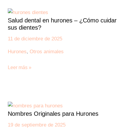
Salud
dental
Salud dental en hurones – ¿Cómo cuidar
en
sus dientes?
hurones
–
11 de diciembre de 2025
¿Cómo
Hurones
,
Otros animales
cuidar
sus
Leer más »
dientes?
Nombres
Originales
Nombres Originales para Hurones
para
Hurones
19 de septiembre de 2025