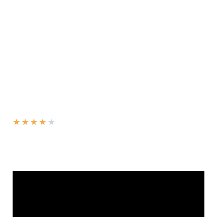
★
★
★
★
★