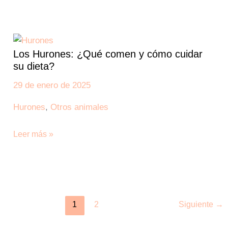
Los
Hurones:
Los Hurones: ¿Qué comen y cómo cuidar
¿Qué
su dieta?
comen
y
29 de enero de 2025
cómo
Hurones
,
Otros animales
cuidar
su
Leer más »
dieta?
1
2
Siguiente
→