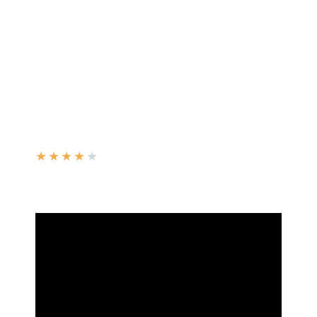
★
★
★
★
★