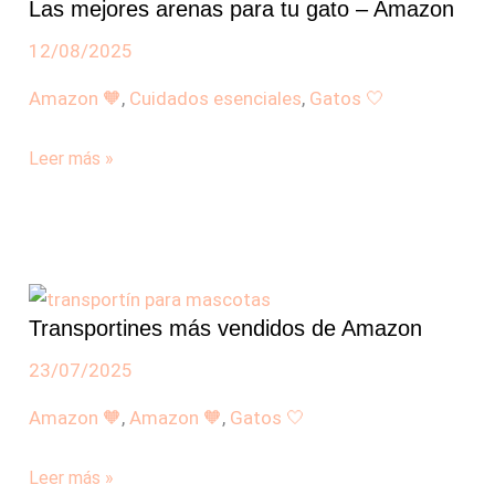
Las mejores arenas para tu gato – Amazon
arenas
para
12/08/2025
tu
Amazon 🧡
,
Cuidados esenciales
,
Gatos 🤍
gato
–
Leer más »
Amazon
Transportines
más
Transportines más vendidos de Amazon
vendidos
de
23/07/2025
Amazon
Amazon 🧡
,
Amazon 🧡
,
Gatos 🤍
Leer más »