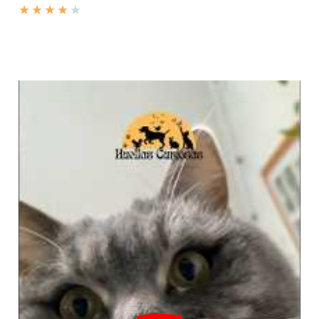
★
★
★
★
★