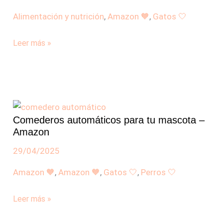
Alimentación y nutrición
,
Amazon 🧡
,
Gatos 🤍
Leer más »
Comederos
automáticos
Comederos automáticos para tu mascota –
para
Amazon
tu
mascota
29/04/2025
–
Amazon 🧡
,
Amazon 🧡
,
Gatos 🤍
,
Perros 🤍
Amazon
Leer más »