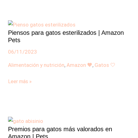
Piensos
para
Piensos para gatos esterilizados | Amazon
gatos
Pets
esterilizados
|
06/11/2023
Amazon
Alimentación y nutrición
,
Amazon 🧡
,
Gatos 🤍
Pets
Leer más »
Premios
para
Premios para gatos más valorados en
gatos
Amazon | Pets