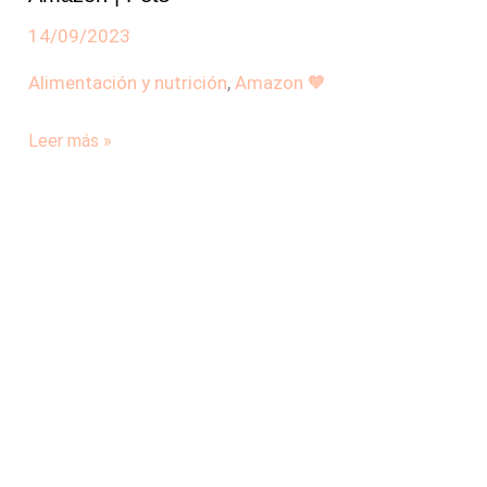
más
valorados
14/09/2023
en
Alimentación y nutrición
,
Amazon 🧡
Amazon
|
Leer más »
Pets