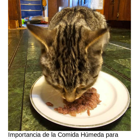
para
Gatos:
Beneficios
y
Consejos
Importancia de la Comida Húmeda para