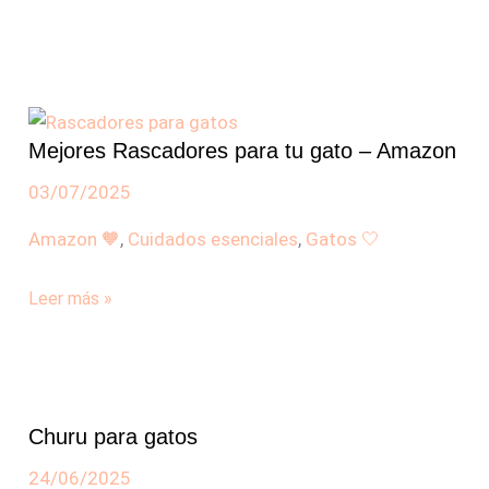
Mejores
Rascadores
Mejores Rascadores para tu gato – Amazon
para
tu
03/07/2025
gato
Amazon 🧡
,
Cuidados esenciales
,
Gatos 🤍
–
Amazon
Leer más »
Churu
Churu para gatos
para
gatos
24/06/2025