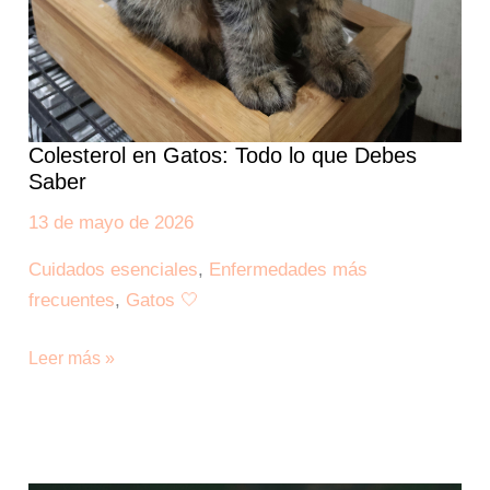
Colesterol en Gatos: Todo lo que Debes
Saber
13 de mayo de 2026
Cuidados esenciales
,
Enfermedades más
frecuentes
,
Gatos 🤍
Leer más »
El