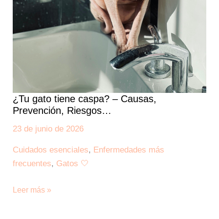
¿Tu gato tiene caspa? – Causas,
Prevención, Riesgos…
23 de junio de 2026
Cuidados esenciales
,
Enfermedades más
frecuentes
,
Gatos 🤍
Leer más »