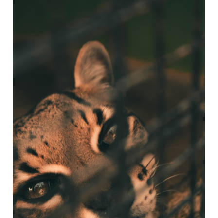
Ocicat
–
Razas
de
Gatos