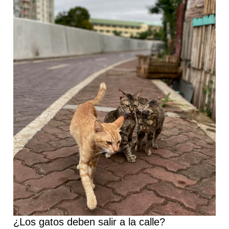
la
calle?
¿Los gatos deben salir a la calle?