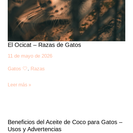
El Ocicat – Razas de Gatos
11 de mayo de 2026
Gatos 🤍
,
Razas
Leer más »
Beneficios
Beneficios del Aceite de Coco para Gatos –
del
Usos y Advertencias
Aceite