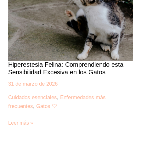
Sensibilidad
Excesiva
en
los
Gatos
Hiperestesia Felina: Comprendiendo esta
Sensibilidad Excesiva en los Gatos
31 de marzo de 2026
Cuidados esenciales
,
Enfermedades más
frecuentes
,
Gatos 🤍
Leer más »