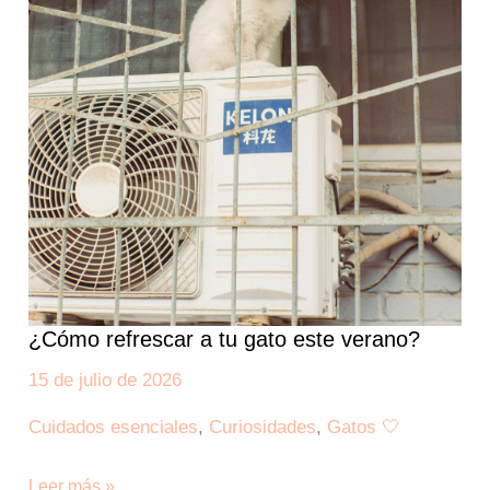
¿Cómo refrescar a tu gato este verano?
15 de julio de 2026
Cuidados esenciales
,
Curiosidades
,
Gatos 🤍
Leer más »