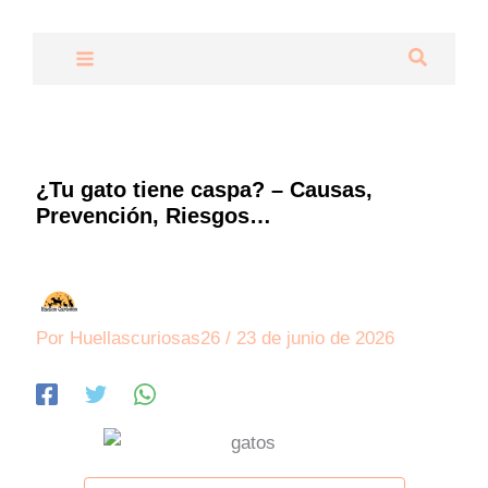
Ir
al
Buscar
contenido
¿Tu gato tiene caspa? – Causas,
Prevención, Riesgos…
Por
Huellascuriosas26
/
23 de junio de 2026