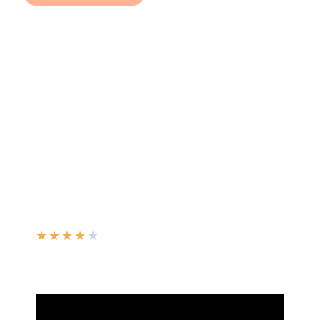
★
★
★
★
★