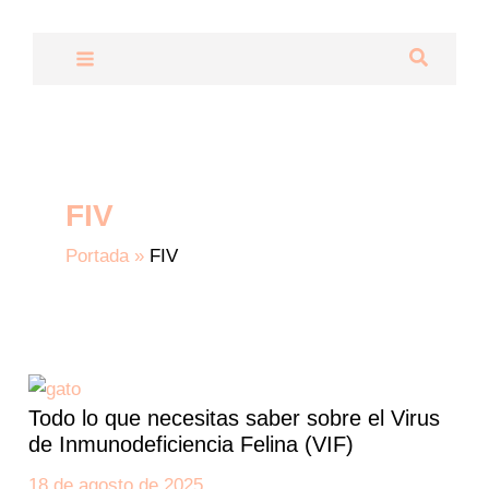
Ir
al
Buscar
contenido
FIV
Portada
»
FIV
Todo
lo
Todo lo que necesitas saber sobre el Virus
que
de Inmunodeficiencia Felina (VIF)
necesitas
saber
18 de agosto de 2025