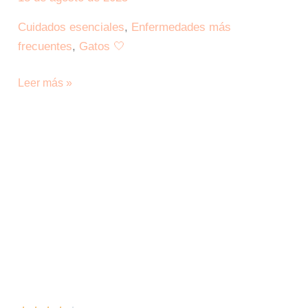
sobre
Cuidados esenciales
,
Enfermedades más
el
frecuentes
,
Gatos 🤍
Virus
de
Leer más »
Inmunodeficiencia
Felina
(VIF)