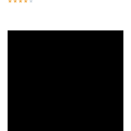
★
★
★
★
★