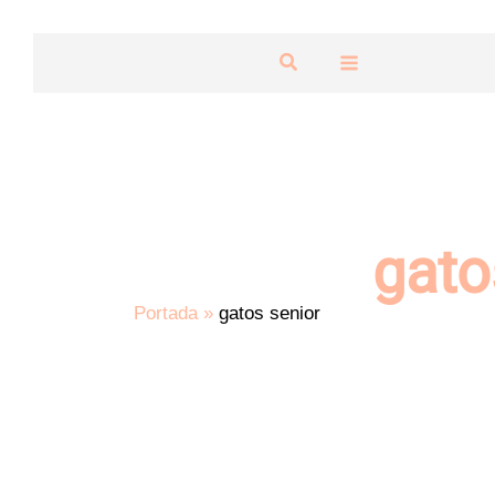
Ir
al
Buscar
contenido
gato
Portada
»
gatos senior