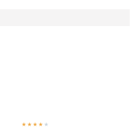
★
★
★
★
★