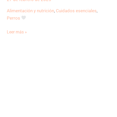
que
Alimentación y nutrición
,
Cuidados esenciales
,
necesitas
Perros
saber
Leer más »