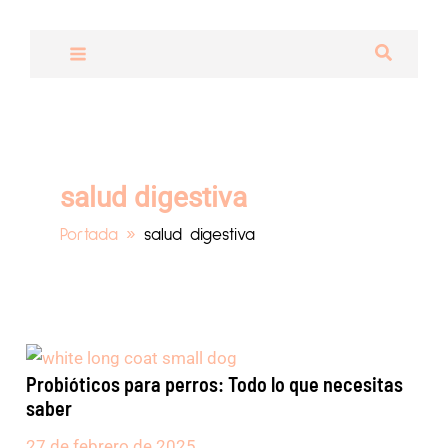
Ir
al
Buscar
contenido
salud digestiva
Portada
»
salud digestiva
Probióticos
para
Probióticos para perros: Todo lo que necesitas
perros:
saber
Todo
lo
27 de febrero de 2025