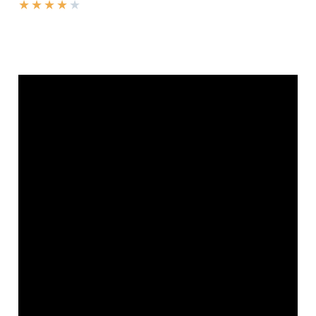
★
★
★
★
★