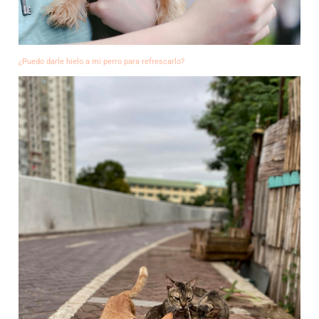
¿Puedo darle hielo a mi perro para refrescarlo?