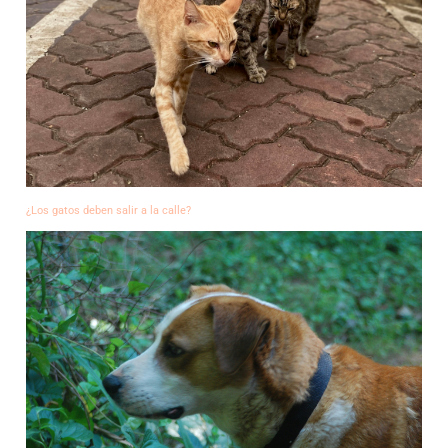
¿Los gatos deben salir a la calle?