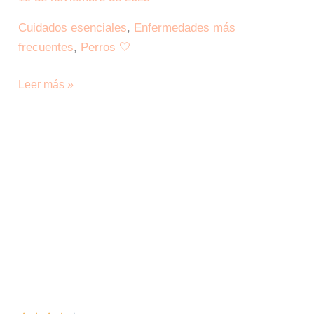
Perros
Cuidados esenciales
,
Enfermedades más
–
frecuentes
,
Perros 🤍
Causas,
Síntomas,
Leer más »
Prevención…