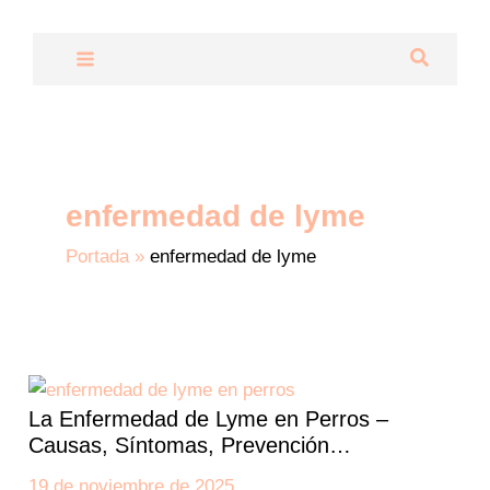
Ir
al
Buscar
contenido
enfermedad de lyme
Portada
»
enfermedad de lyme
La
Enfermedad
La Enfermedad de Lyme en Perros –
de
Causas, Síntomas, Prevención…
Lyme
en
19 de noviembre de 2025