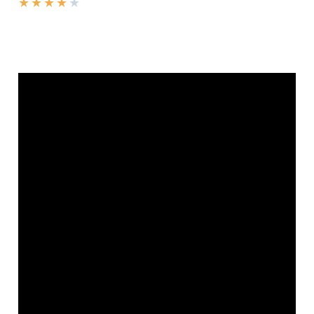
★
★
★
★
★