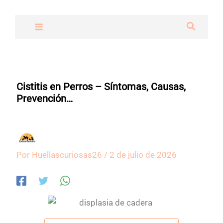
Ir
al
Buscar
contenido
Cistitis en Perros – Síntomas, Causas,
Prevención…
Por
Huellascuriosas26
/
2 de julio de 2026