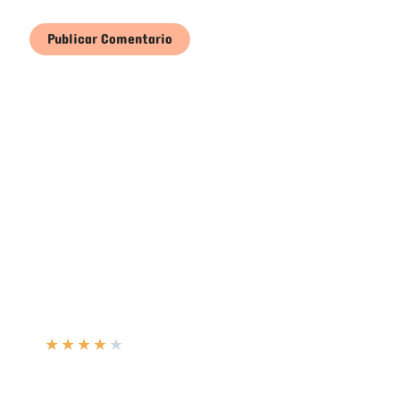
★
★
★
★
★