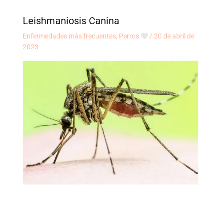
Leishmaniosis Canina
Enfermedades más frecuentes
,
Perros
/
20 de abril de
2023