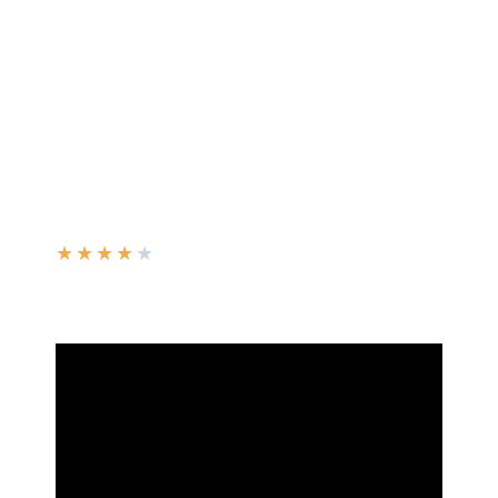
★
★
★
★
★