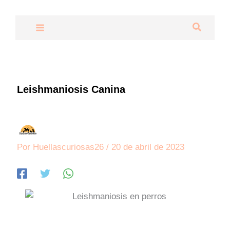
Ir
al
Buscar
contenido
Leishmaniosis Canina
Por
Huellascuriosas26
/
20 de abril de 2023