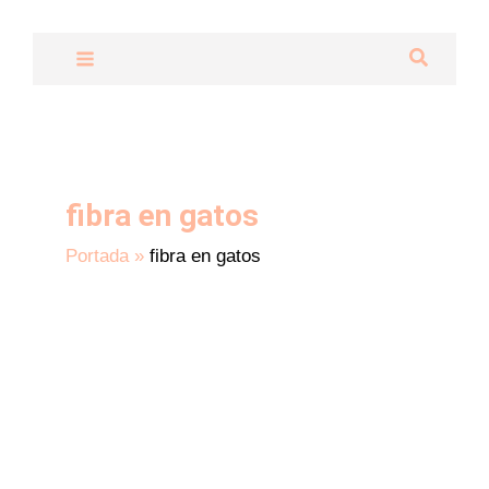
Ir
al
Buscar
contenido
fibra en gatos
Portada
»
fibra en gatos
La