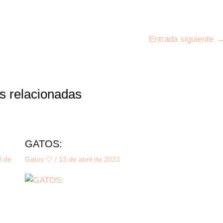
Entrada siguiente
s relacionadas
GATOS:
l de
Gatos 🤍
/
13 de abril de 2023