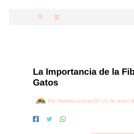
Ir
al
Buscar
contenido
La Importancia de la Fi
Gatos
Por
Huellascuriosas26
/
21 de enero d