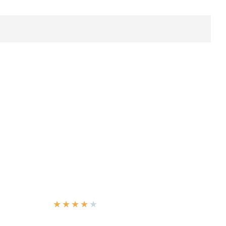
★
★
★
★
★