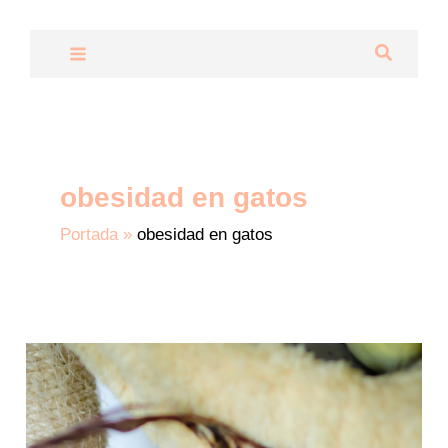
Ir
al
Buscar
contenido
obesidad en gatos
Portada
»
obesidad en gatos
Obesidad
en
Gatos:
Causas,
Síntomas