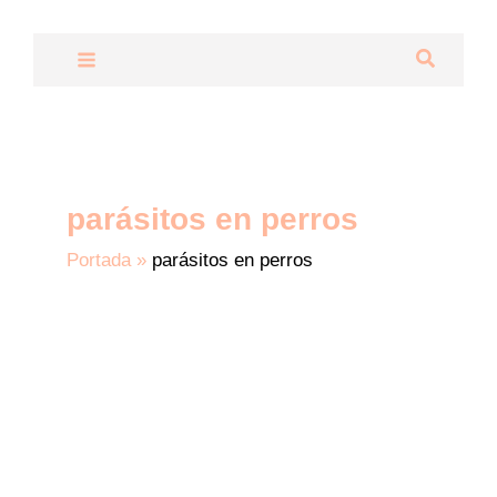
Ir
al
Buscar
contenido
parásitos en perros
Portada
»
parásitos en perros
Tipos