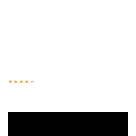
★
★
★
★
★