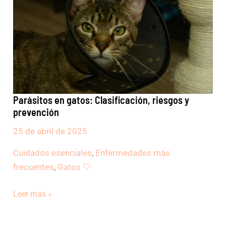
riesgos
y
prevención
Parásitos en gatos: Clasificación, riesgos y
prevención
25 de abril de 2025
Cuidados esenciales
,
Enfermedades más
frecuentes
,
Gatos 🤍
Leer más »