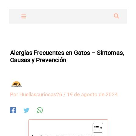
Ir
al
Buscar
contenido
Alergias Frecuentes en Gatos – Síntomas,
Causas y Prevención
Por
Huellascuriosas26
/
19 de agosto de 2024