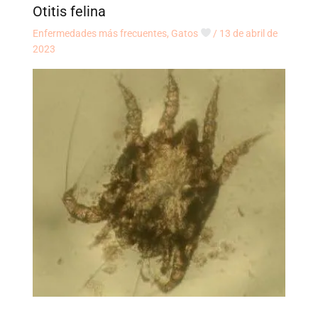
Otitis felina
Enfermedades más frecuentes
,
Gatos
/
13 de abril de
2023