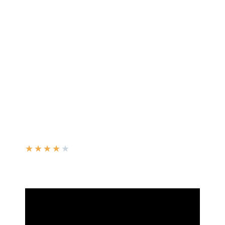
★
★
★
★
★