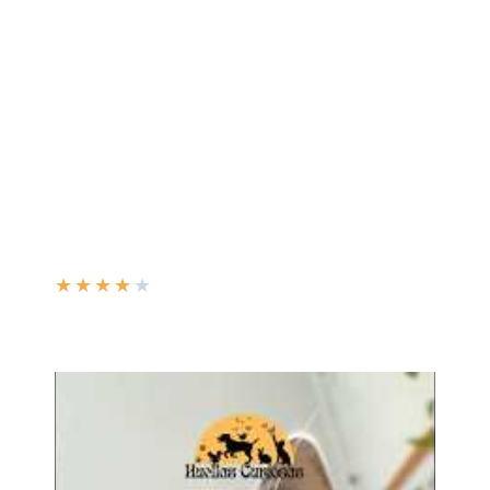
★
★
★
★
★