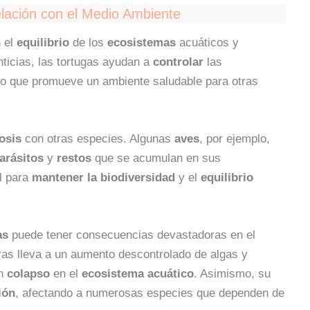
elación con el Medio Ambiente
n el
equilibrio
de los
ecosistemas
acuáticos y
nticias, las tortugas ayudan a
controlar
las
 lo que promueve un ambiente saludable para otras
osis
con otras especies. Algunas
aves
, por ejemplo,
arásitos
y
restos
que se acumulan en sus
al para
mantener la biodiversidad
y el
equilibrio
as
puede tener consecuencias devastadoras en el
ras lleva a un aumento descontrolado de algas y
un
colapso
en el
ecosistema acuático
. Asimismo, su
ión
, afectando a numerosas especies que dependen de