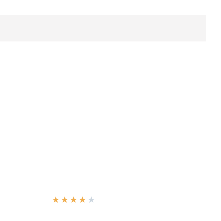
★
★
★
★
★