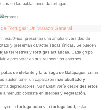
icas en las poblaciones de tortugas.
 de Tortugas: Un Vistazo General
en
Testudines
, presentan una amplia diversidad de
bitats y presentan características únicas. Se pueden
ugas terrestres
y
tortugas acuáticas
. Cada grupo
vir y prosperar en sus respectivos entornos.
 patas de elefante
y la
tortuga de Galápagos
, están
cies suelen tener un caparazón
más abultado y
contra depredadores. Su hábitat varía desde
desiertos
 que a menudo consiste en
hierbas
y
vegetación
.
ncluyen la
tortuga boba
y la
tortuga laúd
, están