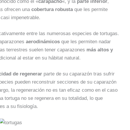
conocido como el «
carapacho
«, y la
parte inferior
,
ras ofrecen una
cobertura robusta
que les permite
 casi impenetrable.
icativamente entre las numerosas especies de tortugas.
aparazones
aerodinámicos
que les permiten nadar
gas terrestres suelen tener caparazones
más altos y
icional al estar en su hábitat natural.
cidad de regenerar
parte de su caparazón tras sufrir
especies pueden reconstruir secciones de su caparazón
argo, la regeneración no es tan eficaz como en el caso
a tortuga no se regenera en su totalidad, lo que
es a su fisiología.