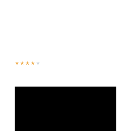
★
★
★
★
★