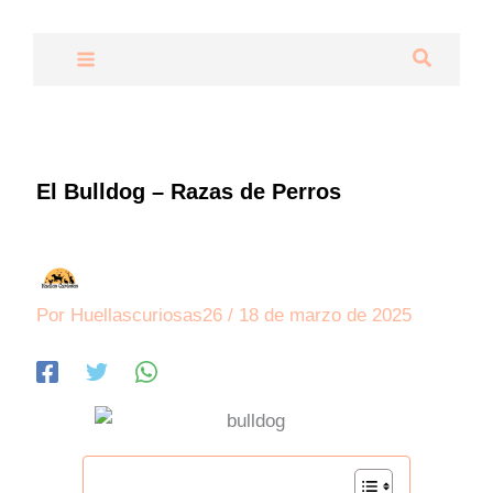
Ir
al
Buscar
contenido
El Bulldog – Razas de Perros
Por
Huellascuriosas26
/
18 de marzo de 2025