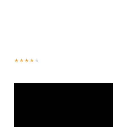
★
★
★
★
★