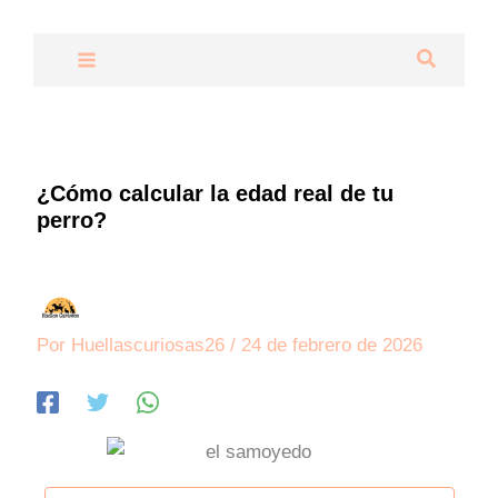
Ir
al
Buscar
contenido
¿Cómo calcular la edad real de tu
perro?
Por
Huellascuriosas26
/
24 de febrero de 2026