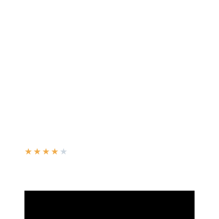
★
★
★
★
★