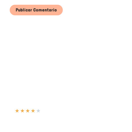
★
★
★
★
★