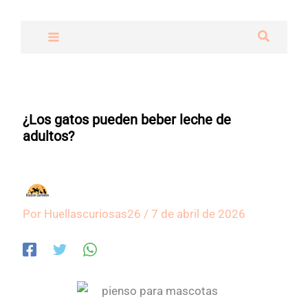
Ir
al
Buscar
contenido
¿Los gatos pueden beber leche de
adultos?
Por
Huellascuriosas26
/
7 de abril de 2026