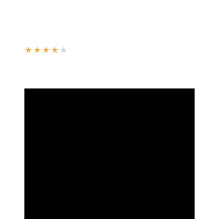
★
★
★
★
★