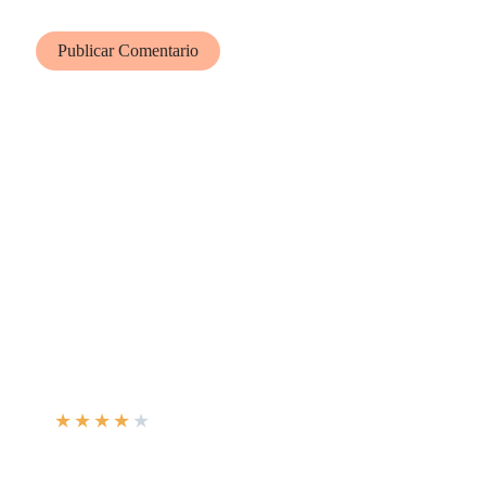
★
★
★
★
★