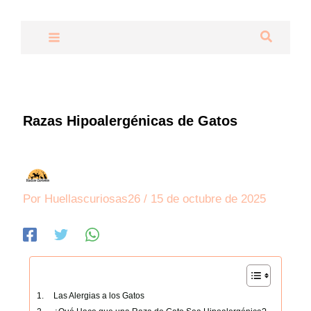
Ir
al
Buscar
contenido
Razas Hipoalergénicas de Gatos
Por
Huellascuriosas26
/
15 de octubre de 2025
Las Alergias a los Gatos