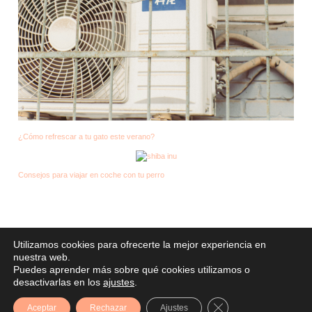
¿Cómo refrescar a tu gato este verano?
Consejos para viajar en coche con tu perro
Utilizamos cookies para ofrecerte la mejor experiencia en
nuestra web.
Derechos de autor © 2026
Puedes aprender más sobre qué cookies utilizamos o
desactivarlas en los
ajustes
.
Cerrar el banner de
Aceptar
Rechazar
Ajustes