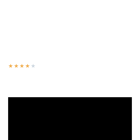
★
★
★
★
★