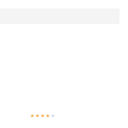
★
★
★
★
★