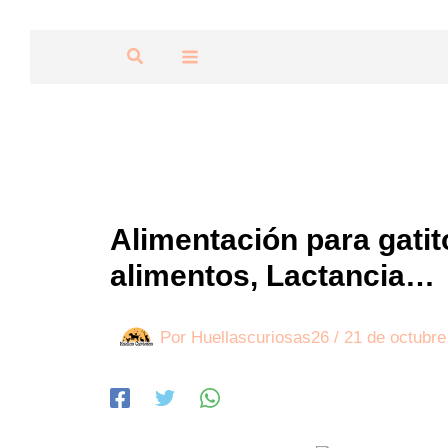
Ir
al
Buscar
contenido
Alimentación para gatit
alimentos, Lactancia…
Por
Huellascuriosas26
/
21 de octubre