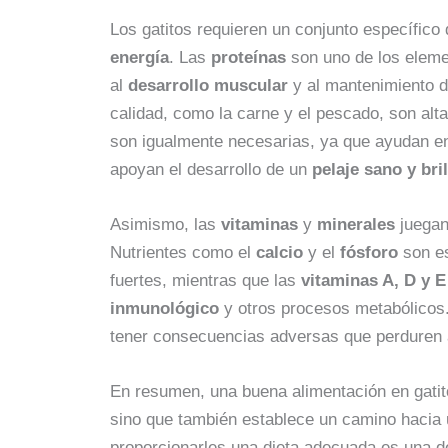
Los gatitos requieren un conjunto específico
energía
. Las
proteínas
son uno de los eleme
al
desarrollo muscular
y al mantenimiento 
calidad, como la carne y el pescado, son a
son igualmente necesarias, ya que ayudan en 
apoyan el desarrollo de un
pelaje sano y bril
Asimismo, las
vitaminas
y
minerales
juegan
Nutrientes como el
calcio
y el
fósforo
son e
fuertes, mientras que las
vitaminas A, D y 
inmunológico
y otros procesos metabólicos. 
tener consecuencias adversas que perduren a 
En resumen, una buena alimentación en gatit
sino que también establece un camino hacia u
proporcionarles una dieta adecuada es una d