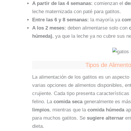
A partir de las 4 semanas:
comienzan el
de
leche maternizada con paté para gatitos.
Entre las 6 y 8 semanas:
la mayoría ya
com
A los 2 meses:
deben alimentarse solo con
húmeda)
, ya que la leche ya no cubre sus n
Tipos de Aliment
La alimentación de los gatitos es un aspecto
varias opciones de alimentos disponibles, e
crujiente. Cada tipo presenta características 
felino. La
comida seca
generalmente es má
limpios
, mientras que la
comida húmeda
ap
para muchos gatitos. Se
sugiere alternar
ent
dieta.