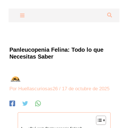
Ir
al
Buscar
contenido
Panleucopenia Felina: Todo lo que
Necesitas Saber
Por
Huellascuriosas26
/
17 de octubre de 2025