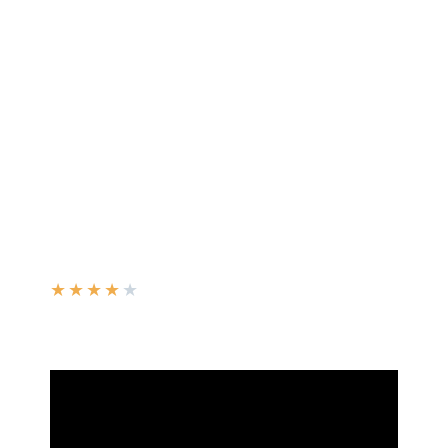
★
★
★
★
★