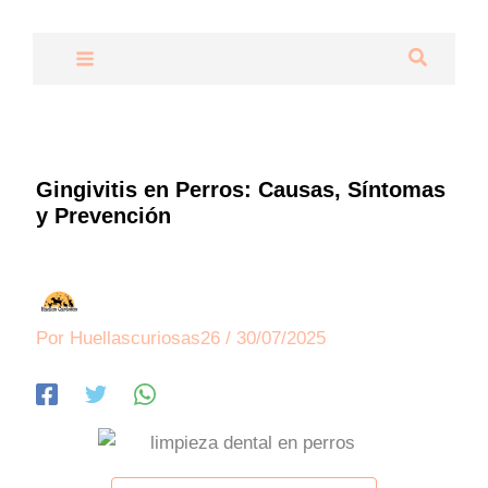
Ir
al
Buscar
contenido
Gingivitis en Perros: Causas, Síntomas
y Prevención
Por
Huellascuriosas26
/
30/07/2025