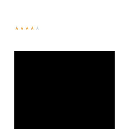
★
★
★
★
★